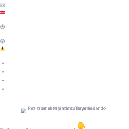
info@deepoceandiver.es
(+34) 600 84 16 92
DIVE SHOP HOURS
Monday to Friday: 9:30 a.m. – 2:30 p.m.
DIVE CENTER HOURS
Tuesday to Sunday: 9:30 a.m. – 5:30 p.m.
Closed for lunch from 2:30 p.m. to 3:30 p.m.
Legal Notice
Privacy Policy
Cookies Policy
Terms & Conditions