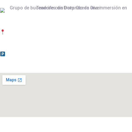
ADDRESS
Calle El Cano 15. Radazul Bajo.
CC Radazul. Floor 1. Shops 1 and 2
38109 El Rosario, Tenerife, Canary Islands.
FREE PARKING FOR CUSTOMERS
CONTACT