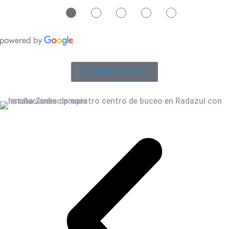
●
●
●
●
●
Contactez-nous !