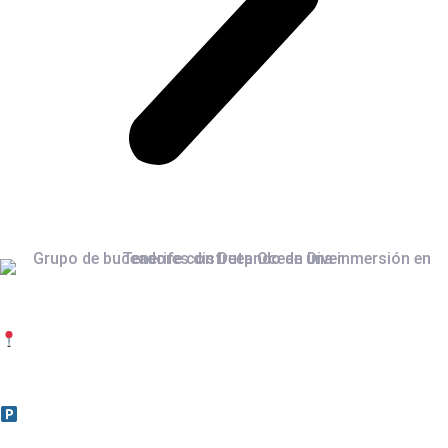
ADDRESS
Calle El Cano 15. Radazul Bajo.
CC Radazul. Floor 1. Shops 1 and 2
38109 El Rosario, Tenerife, Canary Islands.
FREE PARKING FOR CUSTOMERS