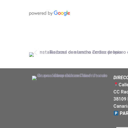
DIREC
Call
CC Rad
38109 
Canari
PAR