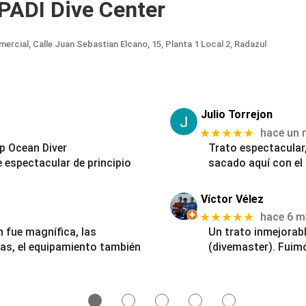
 PADI Dive Center
al, Calle Juan Sebastian Elcano, 15, Planta 1 Local 2, Radazul
Julio Torrejon
★★★★★
hace un 
ep Ocean Diver
Trato espectacular
e espectacular de principio
sacado aquí con el
Víctor Vélez
★★★★★
hace 6 m
n fue magnífica, las
Un trato inmejorabl
as, el equipamiento también
(divemaster). Fuimo
●
●
●
●
●