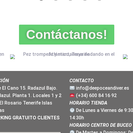
Contáctanos!
CIÓN
CONTACTO
e El Cano 15. Radazul Bajo.
info@deepoceandiver.es
azul. Planta 1. Locales 1 y 2
(+34) 600 84 16 92
El Rosario Tenerife Islas
HORARIO TIEND
A
as
De Lunes a Viernes de 9:3
KING GRATUITO CLIENTES
14:30h
HORARIO CENTRO DE BUCEO
De Martes a Domingos: De