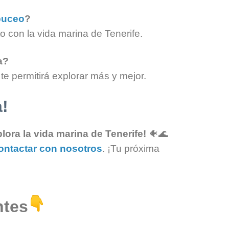
buceo
?
o con la vida marina de Tenerife.
a?
te permitirá explorar más y mejor.
a!
ora la vida marina de Tenerife!
🐠🌊
ontactar con nosotros
. ¡Tu próxima
ntes