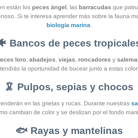
en están los
peces ángel
, las
barracudas
que patru
oso. Si te interesa aprender más sobre la fauna ma
biología marina
.
🐠
Bancos de peces tropicale
eces loro
,
abadejos
,
viejas
,
roncadores
y
salema
tendrás la oportunidad de bucear junto a estas colo
🦑
Pulpos, sepias y chocos
renderán en las grietas y rocas. Durante nuestras
sa
mo cambian de color y se deslizan por el fondo mari
🐟
Rayas y mantelinas