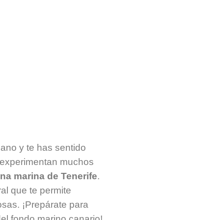
eando en Tener
BLOG Deep Ocean Diver
ano y te has sentido
e experimentan muchos
una marina de Tenerife
.
al que te permite
sas. ¡Prepárate para
el fondo marino canario!