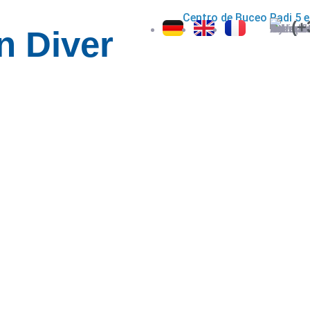
(+
n Diver
 animales puede