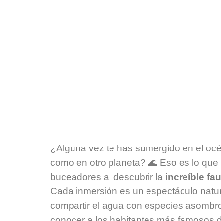
buc
¿Alguna vez te has sumergido en el océ
como en otro planeta? 🌊 Eso es lo qu
buceadores al descubrir la
increíble fa
Cada inmersión es un espectáculo natur
compartir el agua con especies asombro
conocer a los habitantes más famosos d