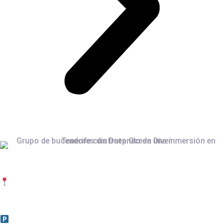
ADDRESS
Calle El Cano 15. Radazul Bajo.
CC Radazul. Floor 1. Shops 1 and 2
38109 El Rosario, Tenerife, Canary Islands.
FREE PARKING FOR CUSTOMERS