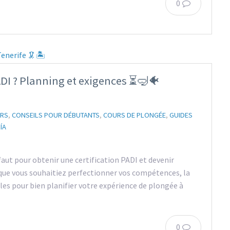
0
I ? Planning et exigences ⏳🤿🐠
URS
,
CONSEILS POUR DÉBUTANTS
,
COURS DE PLONGÉE
,
GUIDES
ÍA
aut pour obtenir une certification PADI et devenir
 que vous souhaitiez perfectionner vos compétences, la
les pour bien planifier votre expérience de plongée à
0