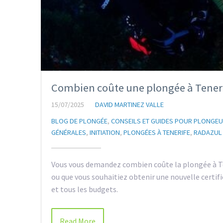
Combien coûte une plongée à Tenerif
15/07/2025
DAVID MARTINEZ VALLE
BLOG DE PLONGÉE
,
CONSEILS ET GUIDES POUR PLONGE
GÉNÉRALES
,
INITIATION
,
PLONGÉES À TENERIFE
,
RADAZUL
Vous vous demandez combien coûte la plongée à Te
ou que vous souhaitiez obtenir une nouvelle certific
et tous les budgets.
Read More