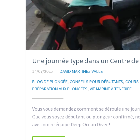
Une journée type dans un Centre de 
14/07/2025
DAVID MARTINEZ VALLE
BLOG DE PLONGÉE
,
CONSEILS POUR DÉBUTANTS
,
COURS 
PRÉPARATION AUX PLONGÉES
,
VIE MARINE À TENERIFE
Vous vous demandez comment se déroule une journ
Que vous soyez débutant ou plongeur confirmé, n
avec notre équipe Deep Ocean Diver !