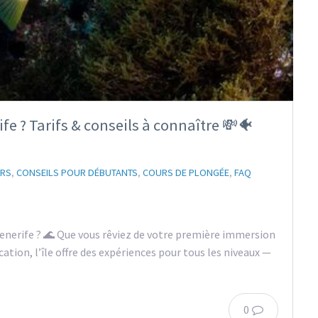
e ? Tarifs & conseils à connaître 💸🐠
URS
,
CONSEILS POUR DÉBUTANTS
,
COURS DE PLONGÉE
,
FAQ
nerife ? 🌊 Que vous rêviez de votre première immersion
ation, l’île offre des expériences pour tous les niveaux —
0