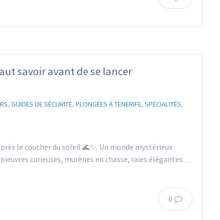
faut savoir avant de se lancer
URS
,
GUIDES DE SÉCURITÉ
,
PLONGÉES À TENERIFE
,
SPÉCIALITÉS
,
après le coucher du soleil 🌊✨. Un monde mystérieux
 : pieuvres curieuses, murènes en chasse, raies élégantes…
0