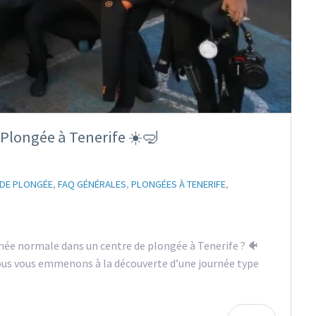
Plongée à Tenerife ☀️🤿
DE PLONGÉE
,
FAQ GÉNÉRALES
,
PLONGÉES À TENERIFE
,
ée normale dans un centre de plongée à Tenerife ? 🐠
ous vous emmenons à la découverte d’une journée type