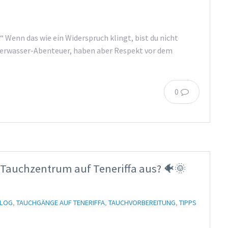
“ Wenn das wie ein Widerspruch klingt, bist du nicht
nterwasser-Abenteuer, haben aber Respekt vor dem
0
m Tauchzentrum auf Teneriffa aus? 🐠🌞
BLOG
,
TAUCHGÄNGE AUF TENERIFFA
,
TAUCHVORBEREITUNG
,
TIPPS