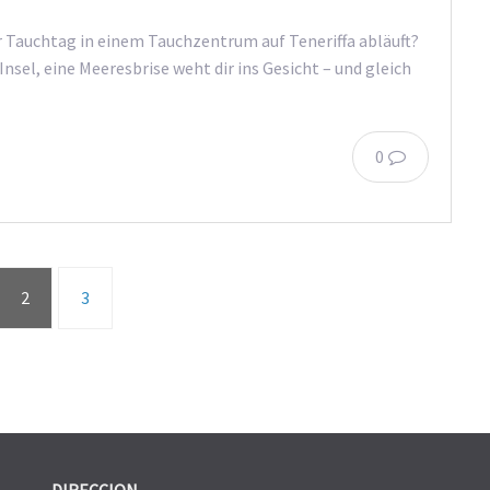
r Tauchtag in einem Tauchzentrum auf Teneriffa abläuft?
 Insel, eine Meeresbrise weht dir ins Gesicht – und gleich
0
2
3
DIRECCION