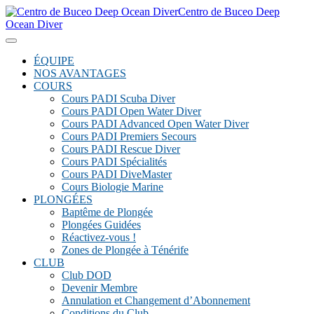
Centro de Buceo Deep
Ocean Diver
ÉQUIPE
NOS AVANTAGES
COURS
Cours PADI Scuba Diver
Cours PADI Open Water Diver
Cours PADI Advanced Open Water Diver
Cours PADI Premiers Secours
Cours PADI Rescue Diver
Cours PADI Spécialités
Cours PADI DiveMaster
Cours Biologie Marine
PLONGÉES
Baptême de Plongée
Plongées Guidées
Réactivez-vous !
Zones de Plongée à Ténérife
CLUB
Club DOD
Devenir Membre
Annulation et Changement d’Abonnement
Conditions du Club