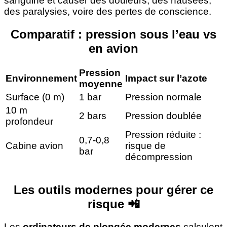
sanguine et causer des douleurs, des nausées,
des paralysies, voire des pertes de conscience.
Comparatif : pression sous l’eau vs
en avion
Pression
Environnement
Impact sur l’azote
moyenne
Surface (0 m)
1 bar
Pression normale
10 m
2 bars
Pression doublée
profondeur
Pression réduite :
0,7-0,8
Cabine avion
risque de
bar
décompression
Les outils modernes pour gérer ce
risque 📲
Les
ordinateurs de plongée modernes
calculent