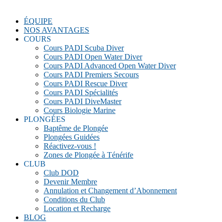
ÉQUIPE
NOS AVANTAGES
COURS
Cours PADI Scuba Diver
Cours PADI Open Water Diver
Cours PADI Advanced Open Water Diver
Cours PADI Premiers Secours
Cours PADI Rescue Diver
Cours PADI Spécialités
Cours PADI DiveMaster
Cours Biologie Marine
PLONGÉES
Baptême de Plongée
Plongées Guidées
Réactivez-vous !
Zones de Plongée à Ténérife
CLUB
Club DOD
Devenir Membre
Annulation et Changement d’Abonnement
Conditions du Club
Location et Recharge
BLOG