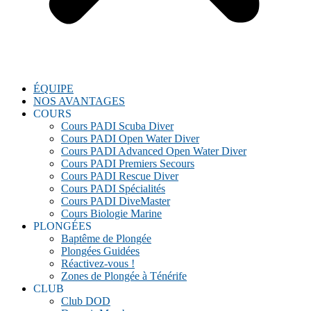
ÉQUIPE
NOS AVANTAGES
COURS
Cours PADI Scuba Diver
Cours PADI Open Water Diver
Cours PADI Advanced Open Water Diver
Cours PADI Premiers Secours
Cours PADI Rescue Diver
Cours PADI Spécialités
Cours PADI DiveMaster
Cours Biologie Marine
PLONGÉES
Baptême de Plongée
Plongées Guidées
Réactivez-vous !
Zones de Plongée à Ténérife
CLUB
Club DOD