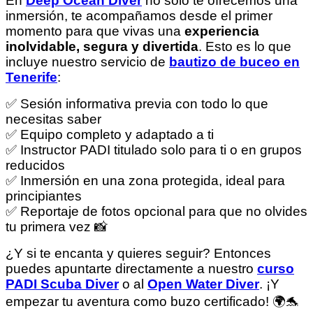
En
Deep Ocean Diver
no solo te ofrecemos una
inmersión, te acompañamos desde el primer
momento para que vivas una
experiencia
inolvidable, segura y divertida
. Esto es lo que
incluye nuestro servicio de
bautizo de buceo en
Tenerife
:
✅ Sesión informativa previa con todo lo que
necesitas saber
✅ Equipo completo y adaptado a ti
✅ Instructor PADI titulado solo para ti o en grupos
reducidos
✅ Inmersión en una zona protegida, ideal para
principiantes
✅ Reportaje de fotos opcional para que no olvides
tu primera vez 📸
¿Y si te encanta y quieres seguir? Entonces
puedes apuntarte directamente a nuestro
curso
PADI Scuba Diver
o al
Open Water Diver
. ¡Y
empezar tu aventura como buzo certificado! 🌍🐬