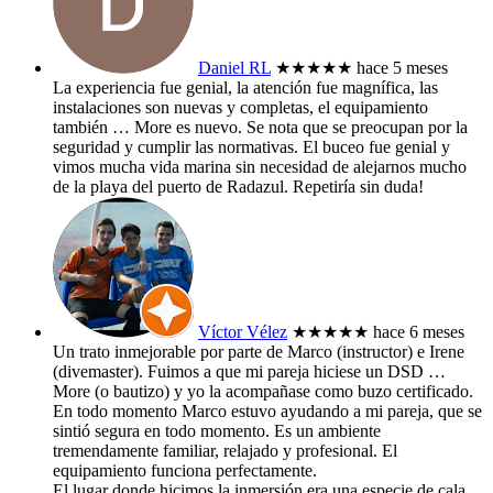
Daniel RL
★★★★★
hace 5 meses
La experiencia fue genial, la atención fue magnífica, las
instalaciones son nuevas y completas, el equipamiento
también
… More
es nuevo. Se nota que se preocupan por la
seguridad y cumplir las normativas. El buceo fue genial y
vimos mucha vida marina sin necesidad de alejarnos mucho
de la playa del puerto de Radazul. Repetiría sin duda!
Víctor Vélez
★★★★★
hace 6 meses
Un trato inmejorable por parte de Marco (instructor) e Irene
(divemaster). Fuimos a que mi pareja hiciese un DSD
…
More
(o bautizo) y yo la acompañase como buzo certificado.
En todo momento Marco estuvo ayudando a mi pareja, que se
sintió segura en todo momento. Es un ambiente
tremendamente familiar, relajado y profesional. El
equipamiento funciona perfectamente.
El lugar donde hicimos la inmersión era una especie de cala