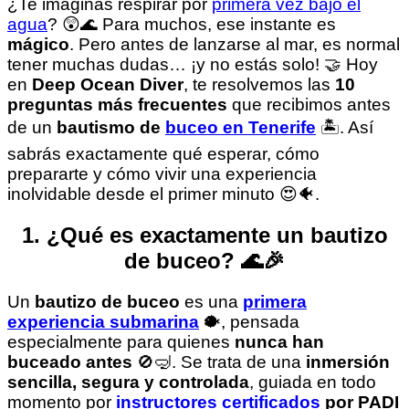
¿Te imaginas respirar por
primera vez bajo el
agua
? 😲🌊 Para muchos, ese instante es
mágico
. Pero antes de lanzarse al mar, es normal
tener muchas dudas… ¡y no estás solo! 🤝 Hoy
en
Deep Ocean Diver
, te resolvemos las
10
preguntas más frecuentes
que recibimos antes
de un
bautismo de
buceo en Tenerife
🏝️. Así
sabrás exactamente qué esperar, cómo
prepararte y cómo vivir una experiencia
inolvidable desde el primer minuto 😍🐠.
1. ¿Qué es exactamente un bautizo
de buceo? 🌊🎉
Un
bautizo de buceo
es una
primera
experiencia submarina
🐡, pensada
especialmente para quienes
nunca han
buceado antes
🚫🤿. Se trata de una
inmersión
sencilla, segura y controlada
, guiada en todo
momento por
instructores certificados
por PADI