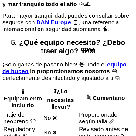
y mar tranquilo todo el año
🌞🌊.
Para mayor tranquilidad, puedes consultar sobre
seguros con
DAN Europe
🧾, una referencia
internacional en seguridad submarina 🧠.
5. ¿Qué equipo necesito? ¿Debo
traer algo? 🎒🧤
¡Solo ganas de pasarlo bien! 😄 Todo el
equipo
de buceo
lo proporcionamos nosotros
🧰,
perfectamente desinfectado y ajustado a ti 🧼.
❓¿Lo
🧪
🗒️ Comentario
Equipamiento
necesitas
incluido
llevar?
Traje de
Proporcionado
No ❌
neopreno 👕
según talla 📏
Regulador y
Revisado antes de
No ❌
botella 🫧
cada inmersión 🔧