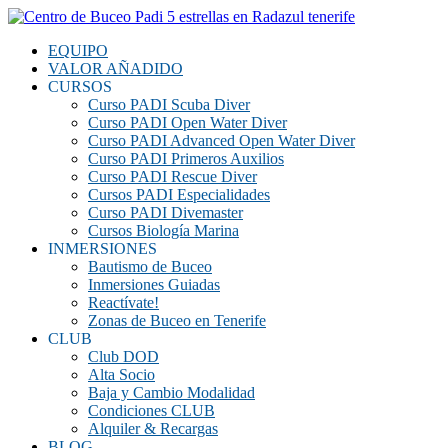
EQUIPO
VALOR AÑADIDO
CURSOS
Curso PADI Scuba Diver
Curso PADI Open Water Diver
Curso PADI Advanced Open Water Diver
Curso PADI Primeros Auxilios
Curso PADI Rescue Diver
Cursos PADI Especialidades
Curso PADI Divemaster
Cursos Biología Marina
INMERSIONES
Bautismo de Buceo
Inmersiones Guiadas
Reactívate!
Zonas de Buceo en Tenerife
CLUB
Club DOD
Alta Socio
Baja y Cambio Modalidad
Condiciones CLUB
Alquiler & Recargas
BLOG