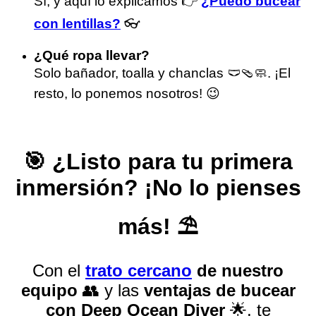
Sí, y aquí lo explicamos 👉
¿Puedo bucear
con lentillas?
👓
¿Qué ropa llevar?
Solo bañador, toalla y chanclas 🩲🩴🧼. ¡El
resto, lo ponemos nosotros! 😉
🎯 ¿Listo para tu primera
inmersión? ¡No lo pienses
más! ⛱️
Con el
trato cercano
de nuestro
equipo
👥 y las
ventajas de bucear
con Deep Ocean Diver
🌟, te