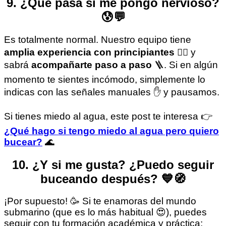
9. ¿Qué pasa si me pongo nervioso?
😰💬
Es totalmente normal. Nuestro equipo tiene
amplia experiencia con principiantes
🙋‍♂️ y
sabrá
acompañarte paso a paso
🪜. Si en algún
momento te sientes incómodo, simplemente lo
indicas con las señales manuales ✋ y pausamos.
Si tienes miedo al agua, este post te interesa 👉
¿Qué hago si tengo miedo al agua pero quiero
bucear?
🌊
10. ¿Y si me gusta? ¿Puedo seguir
buceando después? 💙🧭
¡Por supuesto! 🥳 Si te enamoras del mundo
submarino (que es lo más habitual 😍), puedes
seguir con tu formación académica y práctica: