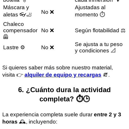
Máscara y
Ajustadas al
No ❌
aletas 👓🦶
momento ⏱️
Chaleco
compensador
No ❌
Según flotabilidad ⚖️
🦺
Se ajusta a tu peso
Lastre ⚙️
No ❌
y condiciones 📐
Si quieres saber más sobre nuestro material,
visita 👉
alquiler de equipo y recargas
🧯.
6. ¿Cuánto dura la actividad
completa? ⏱️🕒
La experiencia completa suele durar
entre 2 y 3
horas
🕰️, incluyendo: