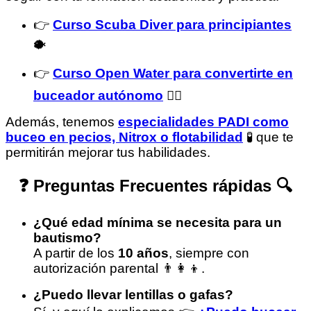
👉
Curso Scuba Diver para principiantes
🐡
👉
Curso Open Water para convertirte en
buceador autónomo
🧜‍♂️
Además, tenemos
especialidades PADI como
buceo en pecios, Nitrox o flotabilidad
🧪 que te
permitirán mejorar tus habilidades.
❓ Preguntas Frecuentes rápidas 🔍
¿Qué edad mínima se necesita para un
bautismo?
A partir de los
10 años
, siempre con
autorización parental 👨‍👩‍👦.
¿Puedo llevar lentillas o gafas?