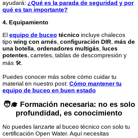
ayudará:
¿Qué es la parada de seguridad y por
qué es tan importante?
4. Equipamiento
El
equipo de buceo
técnico
incluye chalecos
tipo
wing con arnés
,
configuración DIR
,
más de
una botella
,
ordenadores multigás
,
luces
potentes
, carretes, tablas de descompresión y
más 🛠️.
Puedes conocer más sobre cómo cuidar tu
material en nuestro post:
Cómo mantener tu
equipo de buceo en buen estado
🧑‍🎓 Formación necesaria: no es solo
profundidad, es conocimiento
No puedes lanzarte al buceo técnico con solo tu
certificación Open Water. Aquí necesitas