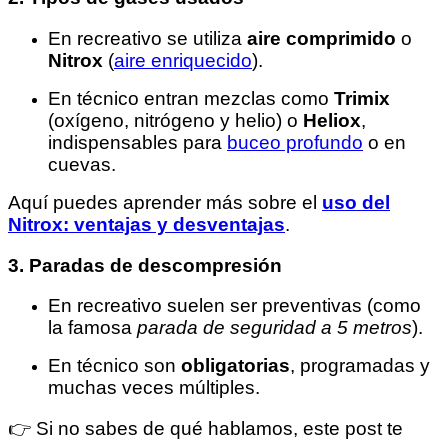
En recreativo se utiliza
aire comprimido
o
Nitrox
(
aire enriquecido
).
En técnico entran mezclas como
Trimix
(oxígeno, nitrógeno y helio) o
Heliox
,
indispensables para
buceo profundo
o en
cuevas.
Aquí puedes aprender más sobre el
uso del
Nitrox: ventajas y desventajas
.
3. Paradas de descompresión
En recreativo suelen ser preventivas (como
la famosa
parada de seguridad a 5 metros
).
En técnico son
obligatorias
, programadas y
muchas veces múltiples.
👉 Si no sabes de qué hablamos, este post te