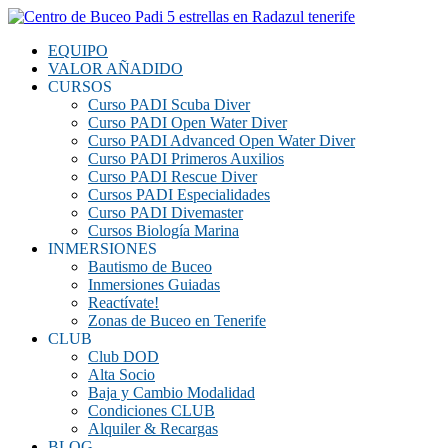
EQUIPO
VALOR AÑADIDO
CURSOS
Curso PADI Scuba Diver
Curso PADI Open Water Diver
Curso PADI Advanced Open Water Diver
Curso PADI Primeros Auxilios
Curso PADI Rescue Diver
Cursos PADI Especialidades
Curso PADI Divemaster
Cursos Biología Marina
INMERSIONES
Bautismo de Buceo
Inmersiones Guiadas
Reactívate!
Zonas de Buceo en Tenerife
CLUB
Club DOD
Alta Socio
Baja y Cambio Modalidad
Condiciones CLUB
Alquiler & Recargas
BLOG