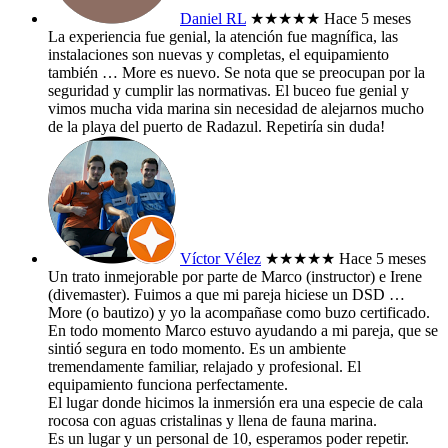
Daniel RL
★★★★★
Hace 5 meses
La experiencia fue genial, la atención fue magnífica, las
instalaciones son nuevas y completas, el equipamiento
también
… More
es nuevo. Se nota que se preocupan por la
seguridad y cumplir las normativas. El buceo fue genial y
vimos mucha vida marina sin necesidad de alejarnos mucho
de la playa del puerto de Radazul. Repetiría sin duda!
Víctor Vélez
★★★★★
Hace 5 meses
Un trato inmejorable por parte de Marco (instructor) e Irene
(divemaster). Fuimos a que mi pareja hiciese un DSD
…
More
(o bautizo) y yo la acompañase como buzo certificado.
En todo momento Marco estuvo ayudando a mi pareja, que se
sintió segura en todo momento. Es un ambiente
tremendamente familiar, relajado y profesional. El
equipamiento funciona perfectamente.
El lugar donde hicimos la inmersión era una especie de cala
rocosa con aguas cristalinas y llena de fauna marina.
Es un lugar y un personal de 10, esperamos poder repetir.